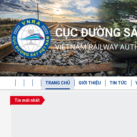
CỤC ĐƯỜNG SẮ
VIETNAM RAILWAY AUT
TRANG CHỦ
GIỚI THIỆU
TIN TỨC
Tin mới nhất