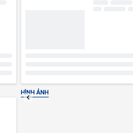
HÌNH ẢNH
Item
1
of
1