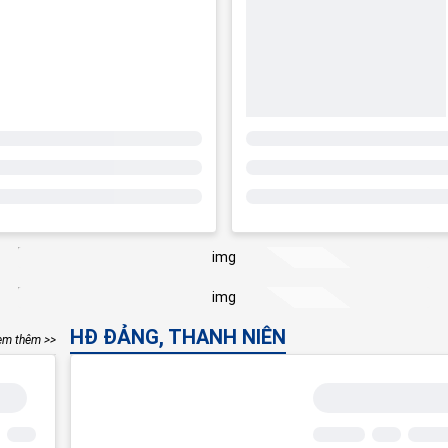
HĐ ĐẢNG, THANH NIÊN
em thêm >>